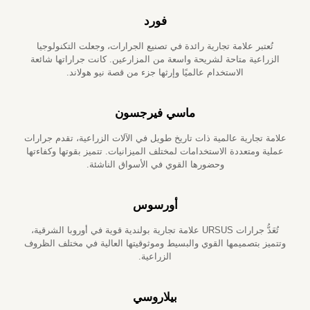
فورد
تُعتبر علامة تجارية رائدة في تصنيع الجرارات، وجعلت التكنولوجيا
الزراعية متاحة لشريحة واسعة من المزارعين. كانت جراراتها شائعة
الاستخدام عالميًا وإرثها جزء من قصة نيو هولاند.
ماسي فيرجسون
علامة تجارية عالمية ذات تاريخ طويل في الآلات الزراعية، تقدم جرارات
عملية ومتعددة الاستخدامات لمختلف الميزانيات. تتميز بقوتها وكفاءتها
وحضورها القوي في الأسواق الناشئة.
أورسوس
تُعَدُّ جرارات URSUS علامة تجارية بولندية قوية في أوروبا الشرقية،
وتتميز بتصميمها القوي والبسيط وموثوقيتها العالية في مختلف الظروف
الزراعية.
بيلاروسي