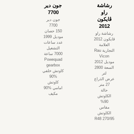
رشاشة
جون دير
راو
7700
ڤايكون
جون دير
7700
2012
150 حصان
رشاشة راو
موديل 1999
ڤايكون 2012
عدد ساعات
العلامة
التشغيل
التجارية Rau
7000 ساعة
Vicon
Powequad
موديل 2012
gearbox
السعة 2800
كاوتش خلفي
لتر
%90
عرض الذراع
كاوتش
27 متر
امامي %90
حالة
مكيف
الكاوتش
90%
مقاس
الكاوتش
270/95 R48